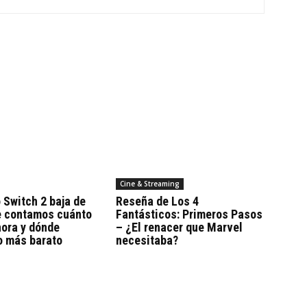
Cine & Streaming
 Switch 2 baja de
Reseña de Los 4
Te contamos cuánto
Fantásticos: Primeros Pasos
hora y dónde
– ¿El renacer que Marvel
o más barato
necesitaba?