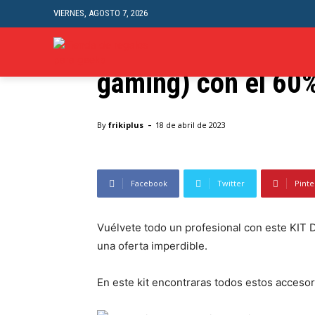
VIERNES, AGOSTO 7, 2026
Ofertas
Razer Battle Bundl
INICI
gaming) con el 60
Inicio
Ofertas
Razer Battle Bundle (Kit de accesor
-
By
frikiplus
18 de abril de 2023
Facebook
Twitter
Pinte
Vuélvete todo un profesional con este KI
una oferta imperdible.
En este kit encontraras todos estos accesor