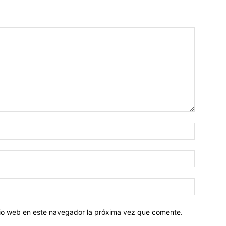
Nombre:
Correo
electróni
Sitio
web:
itio web en este navegador la próxima vez que comente.