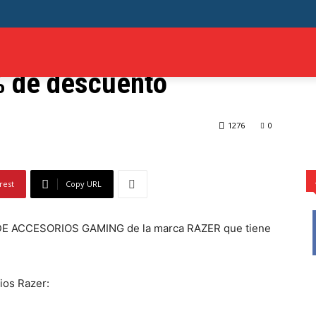
e (Kit de accesorios
O
OFERTAS
GAMING
TECH
ANIME
M
% de descuento
ios gaming) con el 60% de descuento
1276
0
rest
Copy URL
T DE ACCESORIOS GAMING de la marca RAZER que tiene
ios Razer: