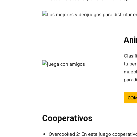
Ani
Clasif
tu pe
mueble
paradi
COM
Cooperativos
Overcooked 2: En este juego cooperativo