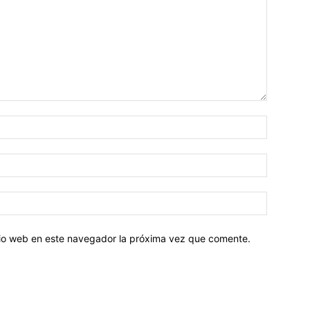
Nombre:
Correo
electróni
Sitio
web:
itio web en este navegador la próxima vez que comente.