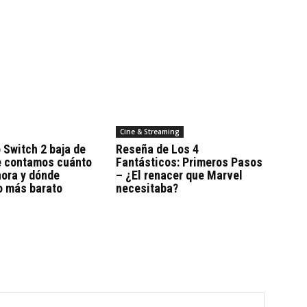
Cine & Streaming
 Switch 2 baja de
Reseña de Los 4
Te contamos cuánto
Fantásticos: Primeros Pasos
hora y dónde
– ¿El renacer que Marvel
o más barato
necesitaba?