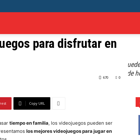
O
OFERTAS
GAMING
TECH
ANIME
M
uegos para disfrutar en
tar en familia
 de pasar tiempo en familia, los videojuegos puede
s videojuegos para jugar en familia y disfrutar de h
670
0
rest
Copy URL
pasar
tiempo en familia
, los videojuegos pueden ser
 presentamos
los mejores videojuegos para jugar en
tos.