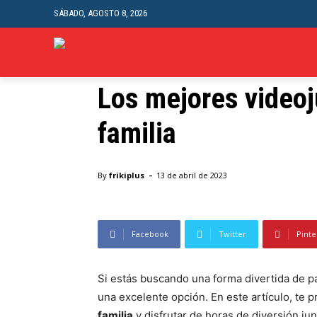
SÁBADO, AGOSTO 8, 2026
INICI
Gaming
Los mejores videoj
Inicio
Gaming
Los mejores videojuegos para disfru
familia
Estás buscando una forma divertida
artículo, te presentamos los mejore
-
By
frikiplus
13 de abril de 2023
Facebook
Twitter
Pinte
Si estás buscando una forma divertida de 
una excelente opción. En este artículo, te
familia
y disfrutar de horas de diversión jun