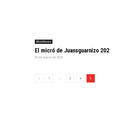
Micrófonos
El micró de Juansguarnizo 202
20 de marzo de 2023
...
1
3
4
5